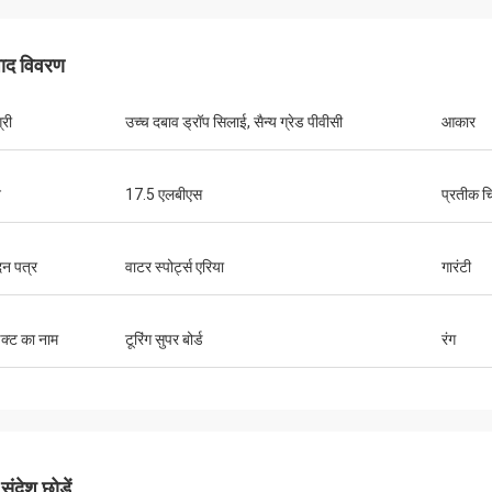
पाद विवरण
केन
्री
उच्च दबाव ड्रॉप सिलाई, सैन्य ग्रेड पीवीसी
आकार
े के लिए महान कश्ती। इसमें बहुत सी जगह
उंट करने के लिए बहुत सारे स्थान हैं, और
 है। सीट बहुत आरामदायक है और फिन
न
17.5 एलबीएस
प्रतीक चि
ग करना आसान है। मछली पकड़ने की
वह सब कुछ मिला है जो आपको चाहिए। मैं
से खरीदने की सलाह देता हूं।
न पत्र
वाटर स्पोर्ट्स एरिया
गारंटी
डक्ट का नाम
टूरिंग सुपर बोर्ड
रंग
ंदेश छोड़ें