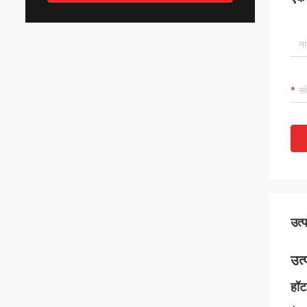
उत्
उत्
हॉट 