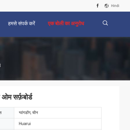
Hindi
हमसे संपर्क करें
एक बोली का अनुरोध
描
ड
述
 ओम सर्फ़बोर्ड
ेस
ग्वांगडोंग, चीन
Huarui