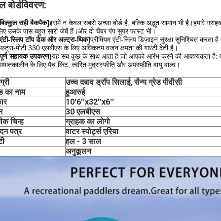
ल बोर्ड
विवरण:
बिल्कुल सही बैकपैक]
इसमें न केवल सबसे अच्छा बोर्ड है, बल्कि अद्भुत सामान भी है।हमारे ग
िए उसके पास बहुत सारी जेबें हैं।और दो चैंबर पंप सुपर फास्ट भी।
एंटी-स्लिप टॉप डेक और अल्ट्रा-थिक]
प्रीमियम एंटी-स्लिप डिज़ाइन सुरक्षा सुनिश्चित करता ह
ल्ट्रा-मोटी 330 एलबीएस के लिए अधिकतम वजन क्षमता की गारंटी देती है।
पूर्ण सहायक उपकरण]
यह सब कुछ के साथ आता है जो आपको आरंभ करने की आवश्यकता है: एंकल 
पातकालीन के लिए पैच किट, त्वरित मुद्रास्फीति और अपस्फीति वायु वाल्व।
ग्री
उच्च दबाव ड्रॉप सिलाई, सैन्य ग्रेड पीवीसी
ंड का नाम
हुआरुई
ार
10'6''x32''x6''
न
30 एलबीएस
तीक चिन्ह
ग्राहक का लोगो
दन पत्र
वाटर स्पोर्ट्स एरिया
टी
हल - 3 साल
अनुकूलन