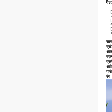
पैड
[
ल
[
अ
[
आ
साम
ब्रा
आक
वज़
प्र
आवे
गारं
रंग