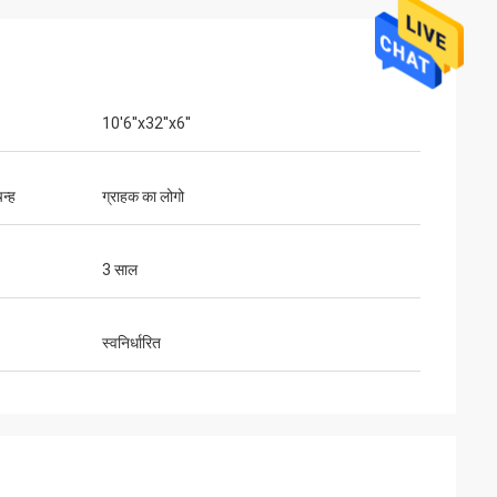
10'6''x32''x6''
न्ह
ग्राहक का लोगो
3 साल
स्वनिर्धारित