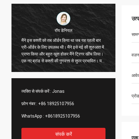
उत्
रॉय डेनियल
सामग
मैंने इस कश्ती को तब ऑर्डर किया था जब यह पहली बार
विशेष रूप से पैस
प्री-ऑर्डर के लिए उपलब्ध थी। मैंने इसे मई की शुरुआत में
है, एक्सेसरीज़ मा
प्राप्त किया और बहुत खुश होकर मैंने ट्रिगर खींच लिया।
यह सुपर स्टेबल
वज़
एक नए ब्रांड से कश्ती की गुणवत्ता से सुपर प्रभावित। यह
ड्राइव का उपयो
तेज़, चलने योग्य है और इसमें एक्सेसरीज़ के लिए बहुत सारे
कश्ती में आपको 
ट्रैक और स्पॉट हैं। बढ़िया कंपनी, बढ़िया उत्पाद!आपको
निश्चित रूप से इ
आवेद
धन्यवाद!
व्यक्ति से संपर्क करें :
Jonas
प्रो
फ़ोन नंबर :
+86 18925107956
WhatsApp :
+8618925107956
संपर्क करें
एक स