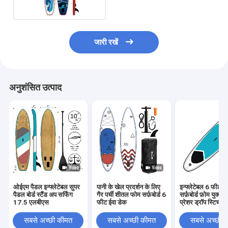
जारी रखें
अनुशंसित उत्पाद
ओईएम पैडल इन्फ्लेटेबल सुपर
पानी के खेल प्रदर्शन के लिए
इन्फ्लेटेबल 6 फीट स
पैडल बोर्ड स्टैंड अप सर्फिंग
गैर पर्ची शीतल फोम सर्फ़बोर्ड 6
सर्फ़बोर्ड फ़ोम युक्त
17.5 एलबीएस
फीट ईवा डेक
प्रेशर ड्रॉप स्टिच
सबसे अच्छी कीमत
सबसे अच्छी कीमत
सबसे अच्छी 