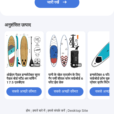
जारी रखें
अनुशंसित उत्पाद
ओईएम पैडल इन्फ्लेटेबल सुपर
पानी के खेल प्रदर्शन के लिए
इन्फ्लेटेबल 6 फीट स
पैडल बोर्ड स्टैंड अप सर्फिंग
गैर पर्ची शीतल फोम सर्फ़बोर्ड 6
सर्फ़बोर्ड फ़ोम युक्त
17.5 एलबीएस
फीट ईवा डेक
प्रेशर ड्रॉप स्टिच
सबसे अच्छी कीमत
सबसे अच्छी कीमत
सबसे अच्छी 
होम
हमारे बारे में
हमसे संपर्क करें
Desktop Site