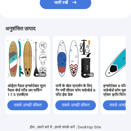
जारी रखें
अनुशंसित उत्पाद
ओईएम पैडल इन्फ्लेटेबल सुपर
पानी के खेल प्रदर्शन के लिए
इन्फ्लेटेबल 6 फीट स
पैडल बोर्ड स्टैंड अप सर्फिंग
गैर पर्ची शीतल फोम सर्फ़बोर्ड 6
सर्फ़बोर्ड फ़ोम युक्त
17.5 एलबीएस
फीट ईवा डेक
प्रेशर ड्रॉप स्टिच
सबसे अच्छी कीमत
सबसे अच्छी कीमत
सबसे अच्छी 
होम
हमारे बारे में
हमसे संपर्क करें
Desktop Site