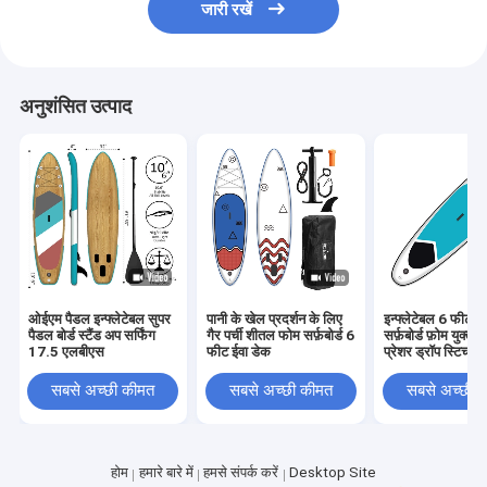
जारी रखें
अनुशंसित उत्पाद
ओईएम पैडल इन्फ्लेटेबल सुपर
पानी के खेल प्रदर्शन के लिए
इन्फ्लेटेबल 6 फीट स
पैडल बोर्ड स्टैंड अप सर्फिंग
गैर पर्ची शीतल फोम सर्फ़बोर्ड 6
सर्फ़बोर्ड फ़ोम युक्त
17.5 एलबीएस
फीट ईवा डेक
प्रेशर ड्रॉप स्टिच
सबसे अच्छी कीमत
सबसे अच्छी कीमत
सबसे अच्छी 
होम
हमारे बारे में
हमसे संपर्क करें
Desktop Site