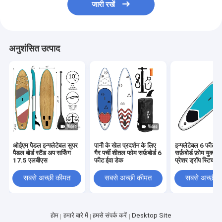
जारी रखें
अनुशंसित उत्पाद
ओईएम पैडल इन्फ्लेटेबल सुपर
पानी के खेल प्रदर्शन के लिए
इन्फ्लेटेबल 6 फीट स
पैडल बोर्ड स्टैंड अप सर्फिंग
गैर पर्ची शीतल फोम सर्फ़बोर्ड 6
सर्फ़बोर्ड फ़ोम युक्त
17.5 एलबीएस
फीट ईवा डेक
प्रेशर ड्रॉप स्टिच
सबसे अच्छी कीमत
सबसे अच्छी कीमत
सबसे अच्छी 
होम
हमारे बारे में
हमसे संपर्क करें
Desktop Site