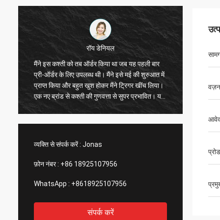
उत्
रॉय डेनियल
सामग
ह
मैंने इस कश्ती को तब ऑर्डर किया था जब यह पहली बार
विशेष रू
प्री-ऑर्डर के लिए उपलब्ध थी। मैंने इसे मई की शुरुआत में
है, एक्से
प्राप्त किया और बहुत खुश होकर मैंने ट्रिगर खींच लिया।
यह सुपर
वज़
एक नए ब्रांड से कश्ती की गुणवत्ता से सुपर प्रभावित। यह
ड्राइव 
तेज़, चलने योग्य है और इसमें एक्सेसरीज़ के लिए बहुत सारे
कश्ती मे
ट्रैक और स्पॉट हैं। बढ़िया कंपनी, बढ़िया उत्पाद!आपको
निश्चित 
आवेद
धन्यवाद!
व्यक्ति से संपर्क करें :
Jonas
प्रो
फ़ोन नंबर :
+86 18925107956
WhatsApp :
+8618925107956
प्रम
संपर्क करें