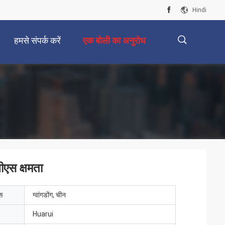
Hindi
हमसे संपर्क करें
एक बोली का अनुरोध
描
述
ीएस क्षमता
ेस
ग्वांगडोंग, चीन
Huarui