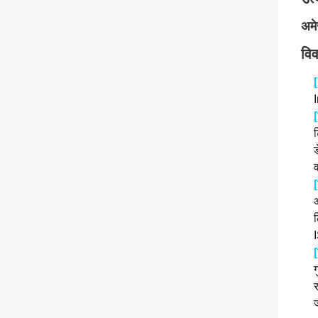
अमे
वि
ट
ड
व
[
I
[
ग