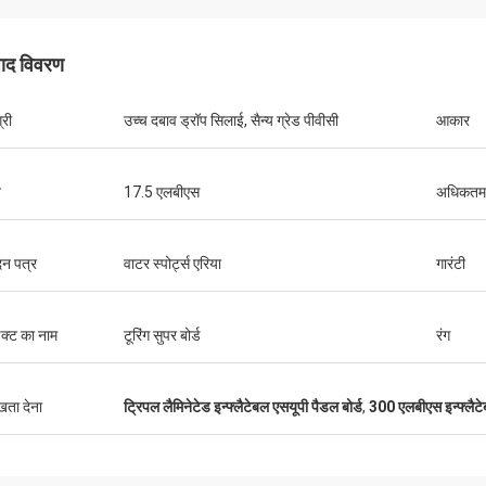
पाद विवरण
केन
्री
उच्च दबाव ड्रॉप सिलाई, सैन्य ग्रेड पीवीसी
आकार
प से पैसे के लिए महान कश्ती। इसमें बहुत सी जगह
सरीज़ माउंट करने के लिए बहुत सारे स्थान हैं, और
 स्टेबल है। सीट बहुत आरामदायक है और फिन
न
17.5 एलबीएस
अधिकतम 
का उपयोग करना आसान है। मछली पकड़ने की
ं आपको वह सब कुछ मिला है जो आपको चाहिए। मैं
रूप से इसे खरीदने की सलाह देता हूं।
न पत्र
वाटर स्पोर्ट्स एरिया
गारंटी
डक्ट का नाम
टूरिंग सुपर बोर्ड
रंग
ुखता देना
ट्रिपल लैमिनेटेड इन्फ्लैटेबल एसयूपी पैडल बोर्ड
,
300 एलबीएस इन्फ्लैटे