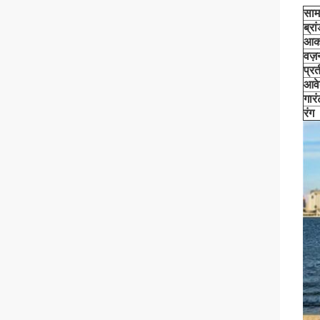
साम
ब्रा
आक
वज़
प्र
आवे
गारं
रंग