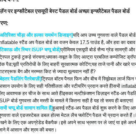
ज़ॅन पर इन्फ्लैटेबल एसयूपी बेस्ट पैडल बोर्ड अच्छा इन्फ्लैटेबल पैडल बोर्ड
वरण:
[अतिरिक्त चौड़ा और हल्का समर्थन डिजाइन]
यदि आप उच्च गुणवत्ता वाले पैडल बोर्ड
Inflatable स्टैंड अप पैडल बोर्ड का वजन केवल 17.5 पाउंड है, और हवा का दब
[टिकाऊ और स्थिर ISUP चप्पू बोर्ड]
प्रीमियम एसयूपी बोर्ड सैन्य ग्रेड सामग्री और
्रिपल टुकड़े टुकड़े संरचना;धमाका-सबूत के लिए अल्ट्रा प्रबलित कम्पोजिट ड्रॉपस
ेक पैड;यूवी प्रतिरोधी के लिए बाहरी सुरक्षात्मक कोटिंग;यह ताजे पानी और खारे पा
ाटरप्रूफ बैग और मरम्मत किट से ज्यादा मूल्यवान नहीं हैं?
बेहतर पैडलिंग पैंतरेबाज़ी]
ट्रिपल बॉटम पैनल फिन और बीच में रिमूवेबल लार्ज फिन समग
आसान उपयोग के लिए सही गतिशीलता और स्टीयरिंग प्रदान करते हैं!सभी inflata
लिए आवश्यक हर चीज के साथ आते हैं!इसका मल्टीफ़ंक्शन डिज़ाइन स्टैंड-अप पैडलि
SUP बोर्ड गुणवत्ता और मस्ती के मामले में कितना सही है यह तो समय ही बताएगा!
सभी चप्पू बोर्ड सामान शामिल हैं]
हुआरुई स्टैंड-अप पैडल बोर्ड शुरू करने के लिए
ुणवत्ता वाले एडजस्टेबल डबल होल्स मेटल लैच फ्लोटिंग पैडल भी प्रदान करते हैं।
रखने के लिए एक अपग्रेडेड बैकपैक।इसे अपने साथ भ्रमण पर ले जाएं या इसे अपनी
जाने में आसान और श्रम की बचत।