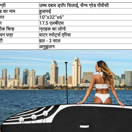
ग्री
उच्च दबाव ड्रॉप सिलाई, सैन्य ग्रेड पीवीसी
ंड का नाम
हुआरुई
ार
10''x32''x6''
न
17.5 एलबीएस
तीक चिन्ह
ग्राहक का लोगो
दन पत्र
वाटर स्पोर्ट्स एरिया
टी
हल - 3 साल
अनुकूलन