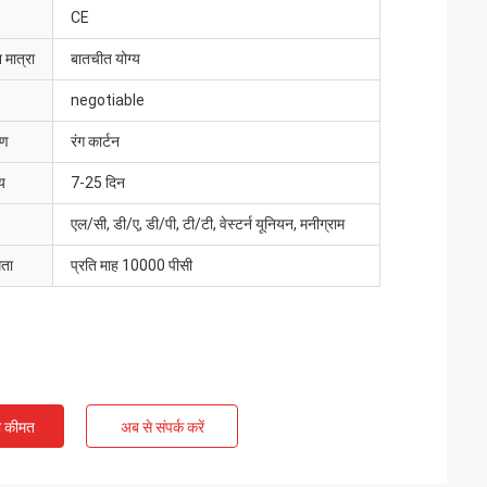
CE
 मात्रा
बातचीत योग्य
negotiable
रण
रंग कार्टन
य
7-25 दिन
एल/सी, डी/ए, डी/पी, टी/टी, वेस्टर्न यूनियन, मनीग्राम
मता
प्रति माह 10000 पीसी
ी कीमत
अब से संपर्क करें