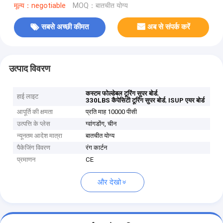
मूल्य：negotiable
MOQ：बातचीत योग्य
सबसे अच्छी कीमत
अब से संपर्क करें
उत्पाद विवरण
,
कस्टम फोल्डेबल टूरिंग सुपर बोर्ड
हाई लाइट
,
330LBS कैपेसिटी टूरिंग सुपर बोर्ड
ISUP एयर बोर्ड
आपूर्ति की क्षमता
प्रति माह 10000 पीसी
उत्पत्ति के प्लेस
ग्वांगडोंग, चीन
न्यूनतम आदेश मात्रा
बातचीत योग्य
पैकेजिंग विवरण
रंग कार्टन
प्रमाणन
CE
और देखो