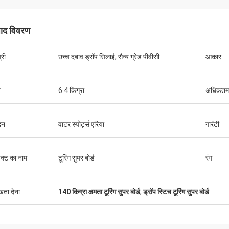
पाद विवरण
्री
उच्च दबाव ड्रॉप सिलाई, सैन्य ग्रेड पीवीसी
आकार
श्ती। इसमें बहुत सी जगह
बहुत सारे स्थान हैं, और
आरामदायक है और फिन
न
6.4 किग्रा
अधिकतम 
ै। मछली पकड़ने की
है जो आपको चाहिए। मैं
ाह देता हूं।
दन
वाटर स्पोर्ट्स एरिया
गारंटी
डक्ट का नाम
टूरिंग सुपर बोर्ड
रंग
ुखता देना
140 किग्रा क्षमता टूरिंग सुपर बोर्ड
,
ड्रॉप स्टिच टूरिंग सुपर बोर्ड