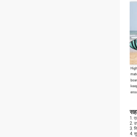
सहा
1. एल
2. उ
3. स
4. सु