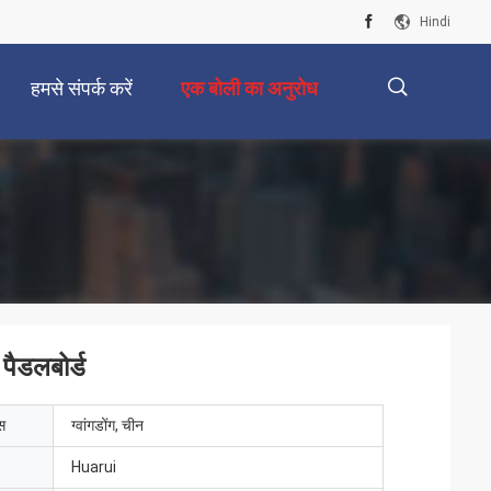
Hindi
हमसे संपर्क करें
एक बोली का अनुरोध
描
述
 पैडलबोर्ड
ेस
ग्वांगडोंग, चीन
Huarui