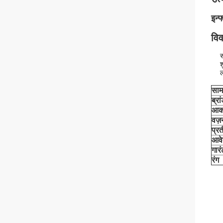
इन्
वि
स
श
ल
साम
ब्रा
आक
वज़
प्र
आव
गारं
रंग