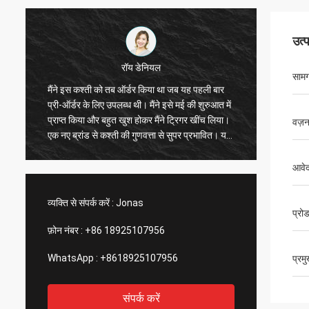
उत्
रॉय डेनियल
केन
सामग
 कश्ती को तब ऑर्डर किया था जब यह पहली बार
विशेष रूप से पैसे के लिए महान क
र के लिए उपलब्ध थी। मैंने इसे मई की शुरुआत में
है, एक्सेसरीज़ माउंट करने के लिए 
िया और बहुत खुश होकर मैंने ट्रिगर खींच लिया।
यह सुपर स्टेबल है। सीट बहुत 
वज़
ांड से कश्ती की गुणवत्ता से सुपर प्रभावित। यह
ड्राइव का उपयोग करना आसान ह
े योग्य है और इसमें एक्सेसरीज़ के लिए बहुत सारे
कश्ती में आपको वह सब कुछ मिला 
स्पॉट हैं। बढ़िया कंपनी, बढ़िया उत्पाद!आपको
निश्चित रूप से इसे खरीदने की सल
आवे
व्यक्ति से संपर्क करें :
Jonas
प्रो
फ़ोन नंबर :
+86 18925107956
WhatsApp :
+8618925107956
प्रम
संपर्क करें