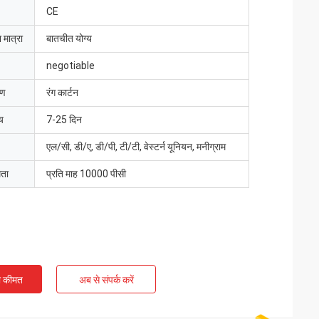
CE
 मात्रा
बातचीत योग्य
negotiable
रण
रंग कार्टन
य
7-25 दिन
एल/सी, डी/ए, डी/पी, टी/टी, वेस्टर्न यूनियन, मनीग्राम
मता
प्रति माह 10000 पीसी
ी कीमत
अब से संपर्क करें