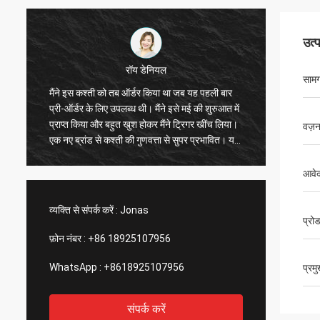
उत्
केन
सामग
हली बार
विशेष रूप से पैसे के लिए महान कश्ती। इसमें बहुत सी जगह
शुरुआत में
है, एक्सेसरीज़ माउंट करने के लिए बहुत सारे स्थान हैं, और
ींच लिया।
यह सुपर स्टेबल है। सीट बहुत आरामदायक है और फिन
वज़
रभावित। यह
ड्राइव का उपयोग करना आसान है। मछली पकड़ने की
 बहुत सारे
कश्ती में आपको वह सब कुछ मिला है जो आपको चाहिए। मैं
पाद!आपको
निश्चित रूप से इसे खरीदने की सलाह देता हूं।
आवे
व्यक्ति से संपर्क करें :
Jonas
प्रो
फ़ोन नंबर :
+86 18925107956
WhatsApp :
+8618925107956
प्रम
संपर्क करें