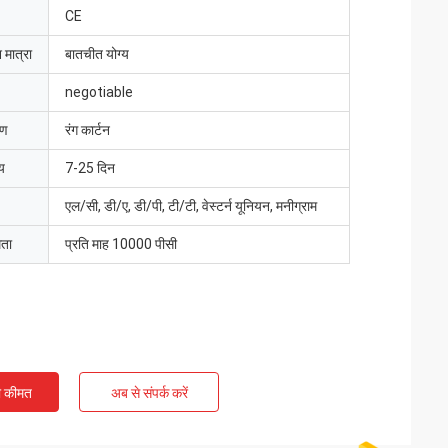
CE
 मात्रा
बातचीत योग्य
negotiable
रण
रंग कार्टन
य
7-25 दिन
एल/सी, डी/ए, डी/पी, टी/टी, वेस्टर्न यूनियन, मनीग्राम
मता
प्रति माह 10000 पीसी
ी कीमत
अब से संपर्क करें