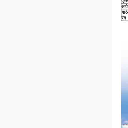
प्र
आव
गारं
रंग