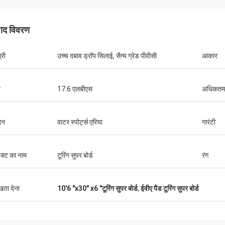
पाद विवरण
्री
उच्च दबाव ड्रॉप सिलाई, सैन्य ग्रेड पीवीसी
आकार
न
17.6 एलबीएस
अधिकतम 
दन
वाटर स्पोर्ट्स एरिया
गारंटी
डक्ट का नाम
टूरिंग सुपर बोर्ड
रंग
ुखता देना
10'6 "x30" x6 "टूरिंग सुपर बोर्ड
,
ईवीए पैड टूरिंग सुपर बोर्ड