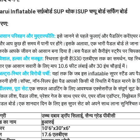
rui Inflatable सर्फ़बोर्ड SUP थोक ISUP चप्पू बोर्ड सर्फिंग बोर्ड
वरण:
आसान परिवहन और मुद्रास्फीति:
इसे जानने से पहले फुलाएं और पैडलिंग करें!एयर 
और आप कुछ ही समय में पानी पर होंगे।इसके अलावा, एक भारी पैडल बोर्ड ले जाना
करके आपके जीवन को आसान बना दिया है।बस पैडल को कैरीइंग स्ट्रैप पर चिपका द
विशाल, हल्का और मजबूत:
स्थिरता कुंजी है!330 एलबीएस तक का समर्थन, यह स्थिर 
बार एक आसान सवारी के लिए माप 10.6 फीट लंबाई और 30 इंच चौड़ाई में।
ल्ट्रा-स्थिर और विरोधी पर्ची:
यहां तक ​​​​कि जब इस inflatable सुपर स्टैंड अप 
करनी होगी।सॉफ्ट, नॉन-स्लिप ईवा पैड आपको किसी भी स्थिति में पैडल मारने के 
ीलक्स, पूरा सेट:
एक सफल आउटिंग के लिए आवश्यक एक्सेसरीज़ के संपूर्ण सूट के स
ंकल लीश, पैडल लीश, प्रेशर गेज के साथ एयर पंप, एयर वॉल्व एडॉप्टर, रिमूवेबल 
पैडल बोर्ड।एक शानदार दिन के लिए इस सुपर सेट को अपने साथ लाना सुनिश्चित क
ग्री
उच्च दबाव ड्रॉप सिलाई, सैन्य ग्रेड पीवीसी
ंड का नाम
हुआरुई
ार
10'6"x30"x6"
न
17.6 एलबीएस