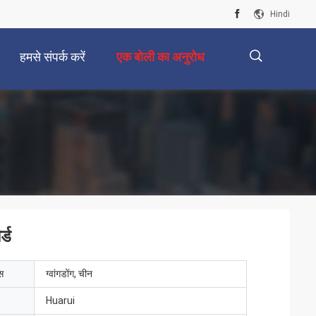
Hindi
हमसे संपर्क करें
एक बोली का अनुरोध
描
述
्ड
ेस
ग्वांगडोंग, चीन
Huarui