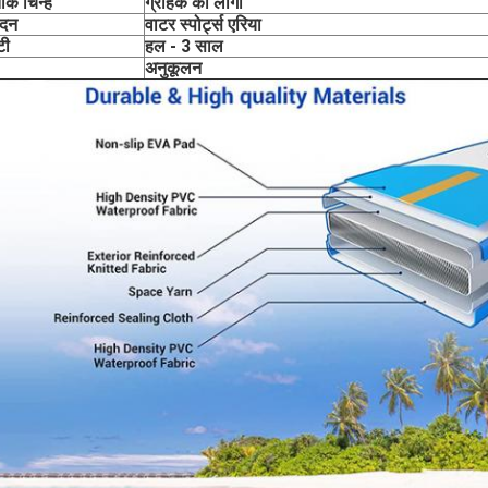
तीक चिन्ह
ग्राहक का लोगो
ेदन
वाटर स्पोर्ट्स एरिया
टी
हल - 3 साल
अनुकूलन