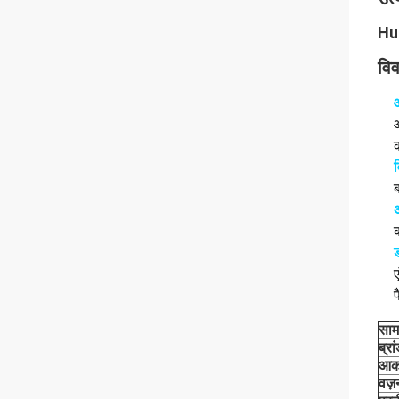
Hua
वि
अ
ड
ए
साम
ब्रा
आक
वज़