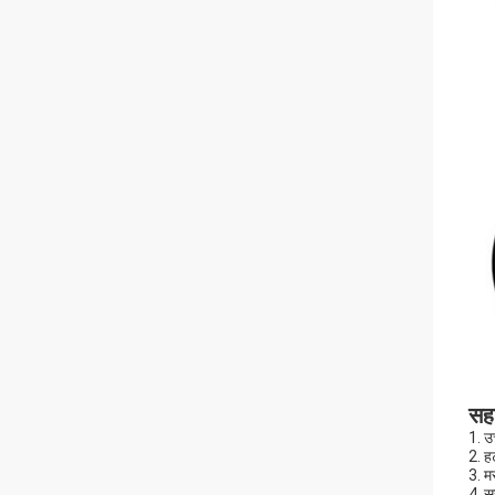
सहा
1. उ
2. हट
3. म
4. सु