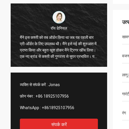
उत्
रॉय डेनियल
सामग
ह
मैंने इस कश्ती को तब ऑर्डर किया था जब यह पहली बार
विशेष रू
प्री-ऑर्डर के लिए उपलब्ध थी। मैंने इसे मई की शुरुआत में
है, एक्से
प्राप्त किया और बहुत खुश होकर मैंने ट्रिगर खींच लिया।
यह सुपर
वज
एक नए ब्रांड से कश्ती की गुणवत्ता से सुपर प्रभावित। यह
ड्राइव 
तेज़, चलने योग्य है और इसमें एक्सेसरीज़ के लिए बहुत सारे
कश्ती मे
ट्रैक और स्पॉट हैं। बढ़िया कंपनी, बढ़िया उत्पाद!आपको
निश्चित 
लागू
धन्यवाद!
व्यक्ति से संपर्क करें :
Jonas
गारंट
फ़ोन नंबर :
+86 18925107956
WhatsApp :
+8618925107956
रंग
संपर्क करें