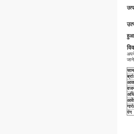
उत्
उत्
हुआर
वि
अपने
जान
साम
ब्रा
आक
वज
अधि
आव
गारं
रंग