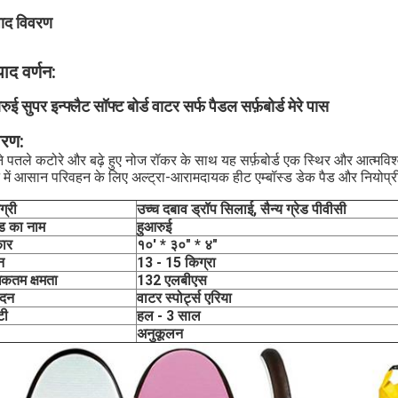
पाद विवरण
पाद वर्णन:
ुई सुपर इन्फ्लैट सॉफ्ट बोर्ड वाटर सर्फ पैडल सर्फ़बोर्ड मेरे पास
वरण:
 पतले कटोरे और बढ़े हुए नोज रॉकर के साथ यह सर्फ़बोर्ड एक स्थिर और आत्मविश्
े में आसान परिवहन के लिए अल्ट्रा-आरामदायक हीट एम्बॉस्ड डेक पैड और नियोप्री
ग्री
उच्च दबाव ड्रॉप सिलाई, सैन्य ग्रेड पीवीसी
ंड का नाम
हुआरुई
ार
१०' * ३०" * ४"
न
13 - 15 किग्रा
कतम क्षमता
132 एलबीएस
ेदन
वाटर स्पोर्ट्स एरिया
टी
हल - 3 साल
अनुकूलन