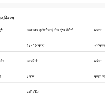
पाद विवरण
केन
्री
उच्च दबाव ड्रॉप सिलाई, सैन्य ग्रेड पीवीसी
आकार
प से पैसे के लिए महान कश्ती। इसमें बहुत सी जगह
सरीज़ माउंट करने के लिए बहुत सारे स्थान हैं, और
 स्टेबल है। सीट बहुत आरामदायक है और फिन
न
13 - 15 किग्रा
अधिकतम 
का उपयोग करना आसान है। मछली पकड़ने की
ं आपको वह सब कुछ मिला है जो आपको चाहिए। मैं
रूप से इसे खरीदने की सलाह देता हूं।
 लोग
उभयलिंगी
आवेदन
ी
3 साल
उत्पाद क
स्वनिर्धारित