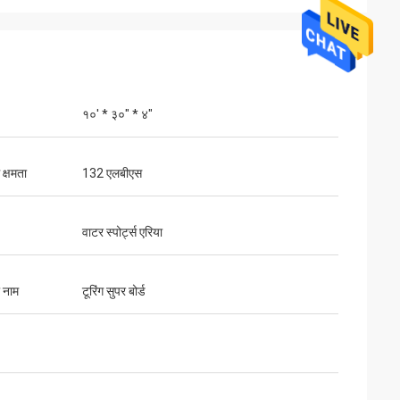
१०' * ३०" * ४"
क्षमता
132 एलबीएस
वाटर स्पोर्ट्स एरिया
ा नाम
टूरिंग सुपर बोर्ड