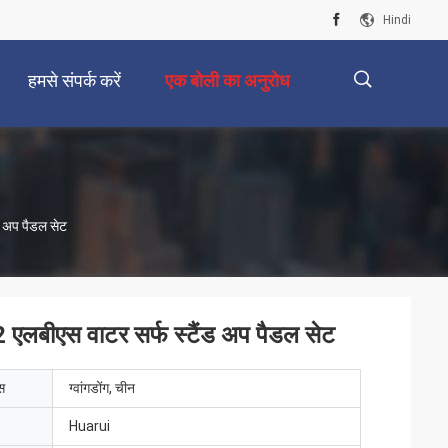
Hindi
हमसे संपर्क करें
एक बोली का अनुरोध
描
ंड अप पैडल सेट
述
132 एलबीएस वाटर सर्फ स्टैंड अप पैडल सेट
ेस
ग्वांगडोंग, चीन
Huarui