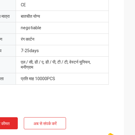
CE
 मात्रा
बातचीत योग्य
negotiable
रण
रंग कार्टन
य
7-25days
एल / सी, डी / ए, डी / पी, टी / टी, वेस्टर्न यूनियन,
मनीग्राम
मता
प्रति माह 10000PCS
ी कीमत
अब से संपर्क करें