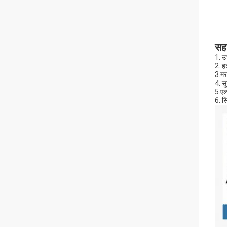
सहा
1. उ
2. हट
3.मर
4. सु
5.एल्
6. स