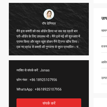
उत्
रॉय डेनियल
सामग
मैंने इस कश्ती को तब ऑर्डर किया था जब यह पहली बार
विशेष रूप से
प्री-ऑर्डर के लिए उपलब्ध थी। मैंने इसे मई की शुरुआत में
है, एक्सेसरीज
प्राप्त किया और बहुत खुश होकर मैंने ट्रिगर खींच लिया।
यह सुपर स्ट
वज
एक नए ब्रांड से कश्ती की गुणवत्ता से सुपर प्रभावित। यह
ड्राइव का 
तेज़, चलने योग्य है और इसमें एक्सेसरीज़ के लिए बहुत सारे
कश्ती में आ
ट्रैक और स्पॉट हैं। बढ़िया कंपनी, बढ़िया उत्पाद!आपको
निश्चित रूप 
आवे
धन्यवाद!
व्यक्ति से संपर्क करें :
Jonas
उत्प
फ़ोन नंबर :
+86 18925107956
WhatsApp :
+8618925107956
संपर्क करें