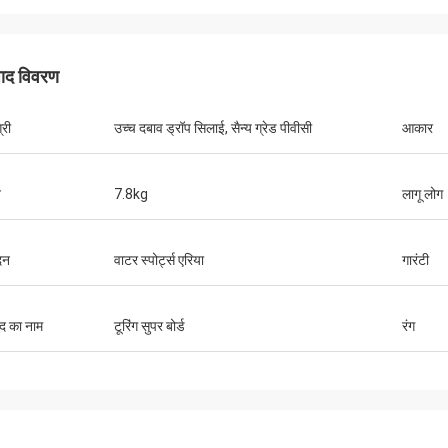
पाद विवरण
केन
्री
उच्च दबाव ड्रॉप सिलाई, सैन्य ग्रेड पीवीसी
आकार
 पैसे के लिए महान कश्ती। इसमें बहुत सी जगह
़ माउंट करने के लिए बहुत सारे स्थान हैं, और
ेबल है। सीट बहुत आरामदायक है और फिन
न
7.8kg
लागू लोग
उपयोग करना आसान है। मछली पकड़ने की
पको वह सब कुछ मिला है जो आपको चाहिए। मैं
से इसे खरीदने की सलाह देता हूं।
दन
वाटर स्पोर्ट्स एरिया
गारंटी
ाद का नाम
टूरिंग सुपर बोर्ड
रंग