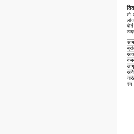
वि
तो,
लोक
बोर
उत्
साम
ब्रा
आक
वज
लाग
आव
गारं
रंग