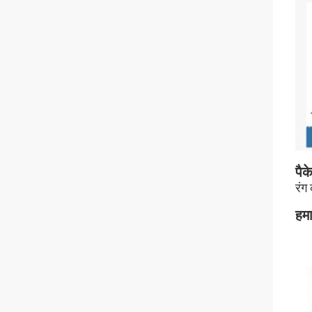
पैक
रंग 
हमार