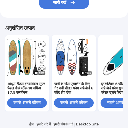
जारी रखें
अनुशंसित उत्पाद
ओईएम पैडल इन्फ्लेटेबल सुपर
पानी के खेल प्रदर्शन के लिए
इन्फ्लेटेबल 6 फीट स
पैडल बोर्ड स्टैंड अप सर्फिंग
गैर पर्ची शीतल फोम सर्फ़बोर्ड 6
सर्फ़बोर्ड फ़ोम युक्त
17.5 एलबीएस
फीट ईवा डेक
प्रेशर ड्रॉप स्टिच
सबसे अच्छी कीमत
सबसे अच्छी कीमत
सबसे अच्छी 
होम
हमारे बारे में
हमसे संपर्क करें
Desktop Site