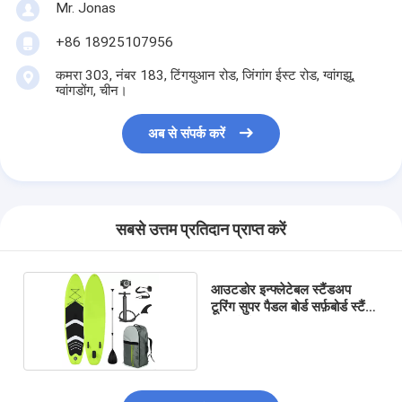
Mr. Jonas
+86 18925107956
कमरा 303, नंबर 183, टिंगयुआन रोड, जिंगांग ईस्ट रोड, ग्वांगझू,
ग्वांगडोंग, चीन।
अब से संपर्क करें
सबसे उत्तम प्रतिदान प्राप्त करें
आउटडोर इन्फ्लेटेबल स्टैंडअप
टूरिंग सुपर पैडल बोर्ड सर्फ़बोर्ड स्टैंड
पैडलबोर्ड