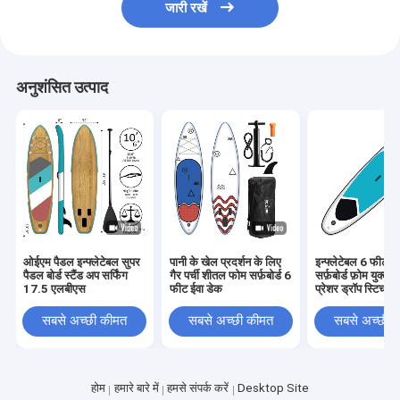
जारी रखें
अनुशंसित उत्पाद
ओईएम पैडल इन्फ्लेटेबल सुपर
पानी के खेल प्रदर्शन के लिए
इन्फ्लेटेबल 6 फीट स
पैडल बोर्ड स्टैंड अप सर्फिंग
गैर पर्ची शीतल फोम सर्फ़बोर्ड 6
सर्फ़बोर्ड फ़ोम युक्त
17.5 एलबीएस
फीट ईवा डेक
प्रेशर ड्रॉप स्टिच
सबसे अच्छी कीमत
सबसे अच्छी कीमत
सबसे अच्छी 
होम
हमारे बारे में
हमसे संपर्क करें
Desktop Site