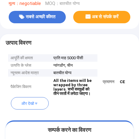
मूल्य：negotiable
MOQ：बातचीत योग्य
सबसे अच्छी कीमत
अब से संपर्क करें
उत्पाद विवरण
आपूर्ति की क्षमता
प्रति माह 5000 पीसी
उत्पत्ति के प्लेस
ग्वांगडोंग, चीन
न्यूनतम आदेश मात्रा
बातचीत योग्य
All the items will be
प्रमाणन
CE
wrapped by three
पैकेजिंग विवरण
layers.
सभी वस्तुओं को
तीन परतों में लपेटा जाएगा।
और देखो
सम्पर्क करने का विवरण