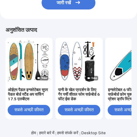
जारी रखें
अनुशंसित उत्पाद
ओईएम पैडल इन्फ्लेटेबल सुपर
पानी के खेल प्रदर्शन के लिए
इन्फ्लेटेबल 6 फीट स
पैडल बोर्ड स्टैंड अप सर्फिंग
गैर पर्ची शीतल फोम सर्फ़बोर्ड 6
सर्फ़बोर्ड फ़ोम युक्त
17.5 एलबीएस
फीट ईवा डेक
प्रेशर ड्रॉप स्टिच
सबसे अच्छी कीमत
सबसे अच्छी कीमत
सबसे अच्छी 
होम
हमारे बारे में
हमसे संपर्क करें
Desktop Site