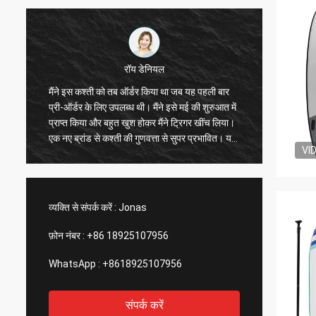
रॉय डेनियल
ह
मैंने इस कश्ती को तब ऑर्डर किया था जब यह पहली बार
विशेष रू
प्री-ऑर्डर के लिए उपलब्ध थी। मैंने इसे मई की शुरुआत में
है, एक्से
प्राप्त किया और बहुत खुश होकर मैंने ट्रिगर खींच लिया।
यह सुपर
एक नए ब्रांड से कश्ती की गुणवत्ता से सुपर प्रभावित। यह
ड्राइव 
VI
तेज़, चलने योग्य है और इसमें एक्सेसरीज़ के लिए बहुत सारे
कश्ती मे
ट्रैक और स्पॉट हैं। बढ़िया कंपनी, बढ़िया उत्पाद!आपको
निश्चित 
धन्यवाद!
व्यक्ति से संपर्क करें :
Jonas
फ़ोन नंबर :
+86 18925107956
WhatsApp :
+8618925107956
संपर्क करें