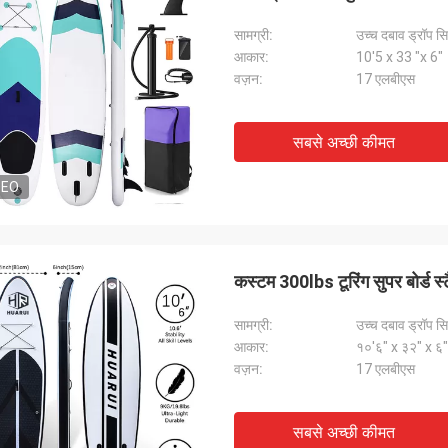
सामग्री:
उच्च दबाव ड्रॉप सिल
आकार:
10'5 x 33 "x 6"
वज़न:
17 एलबीएस
सबसे अच्छी कीमत
DEO
कस्टम 300lbs टूरिंग सुपर बोर्ड स्टै
सामग्री:
उच्च दबाव ड्रॉप सिल
आकार:
१०'६" x ३२" x ६"
वज़न:
17 एलबीएस
सबसे अच्छी कीमत