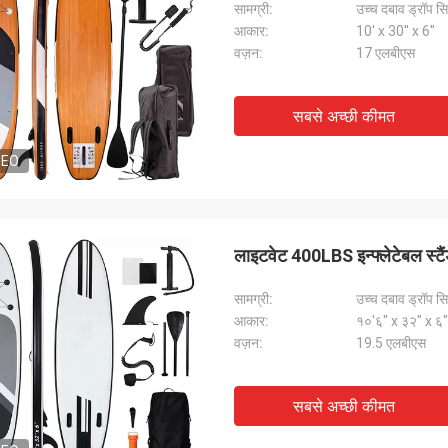
सामग्री:
उच्च दबाव ड्रॉप सिल
आकार:
10' x 30'' x 6''
वज़न:
17 एलबीएस
सबसे अच्छी कीमत
DEO
लाइटवेट 400LBS इन्फ्लेटेबल स्टै
सामग्री:
उच्च दबाव ड्रॉप सिल
आकार:
१०'६" x ३२" x ६"
वज़न:
19.5 एलबीएस
सबसे अच्छी कीमत