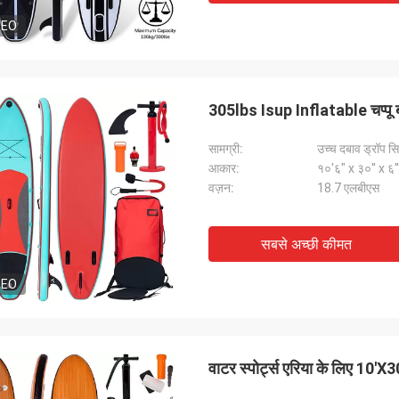
DEO
305lbs Isup Inflatable चप्पू बोर्ड 
सामग्री:
उच्च दबाव ड्रॉप सिल
आकार:
१०'६" x ३०'' x ६''
वज़न:
18.7 एलबीएस
सबसे अच्छी कीमत
DEO
वाटर स्पोर्ट्स एरिया के लिए 10'X30