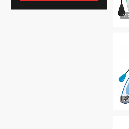
VI
VI