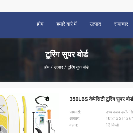
होम
हमारे बारे में
उत्पाद
समाचार
टूरिंग सुपर बोर्ड
होम
/
उत्पाद
/
टूरिंग सुपर बोर्ड
350LBS कैपेसिटी टूरिंग सुपर बोर्ड ब
सामग्री:
उच्च दबाव ड्रॉप सिल
आकार:
10'2'' x 31'' x 6''
वज़न:
13 किलो