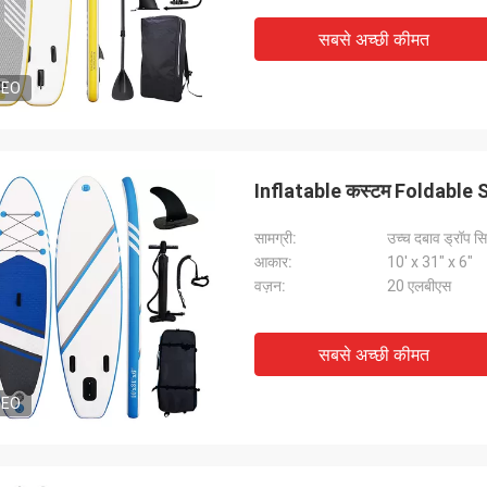
सबसे अच्छी कीमत
DEO
Inflatable कस्टम Foldable SUP 
सामग्री:
उच्च दबाव ड्रॉप सिल
आकार:
10' x 31" x 6"
वज़न:
20 एलबीएस
सबसे अच्छी कीमत
DEO