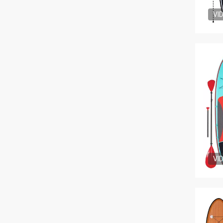
VI
VI