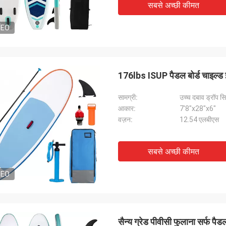
सबसे अच्छी कीमत
DEO
176lbs ISUP पैडल बोर्ड चाइल्ड इन
सामग्री:
उच्च दबाव ड्रॉप सिल
आकार:
7'8"x28"x6"
वज़न:
12.54 एलबीएस
सबसे अच्छी कीमत
DEO
सैन्य ग्रेड पीवीसी फुलाना सर्फ पै