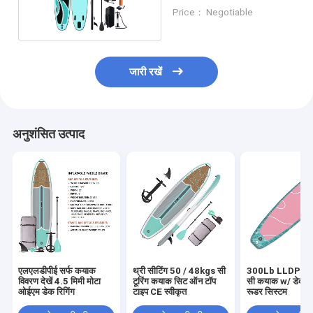
कयाक
Price： Negotiable
जारी रखें
अनुशंसित उत्पाद
एलएलडीपीई सर्फ कयाक
थ्री सीटिंग 50 / 48kgs सी
300Lb LLDPE प्ल
विवरण देखें 4.5 मिमी मोटा
टूरिंग कयाक सिट ऑन टॉप
सी कयाक w/ डेक रि
ओईएम डेक रिगिंग
टाइप CE स्वीकृत
रूडर सिस्टम