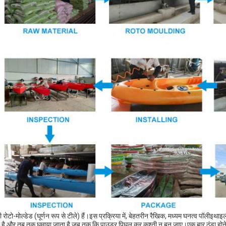
ी रोटो-मोल्डेड (घूर्णन रूप से टीले) हैं।इस प्रक्रिया में, बेहतरीन रैखिक, मध्यम घनत्व पॉलीइथ
 है और तब तक घुमाया जाता है जब तक कि पाउडर पिघल कर कश्ती न बन जाए।एक बार ठंडा होने