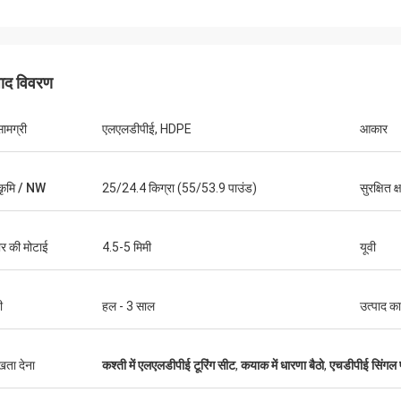
पाद विवरण
केन
िए महान कश्ती। इसमें बहुत सी जगह
ामग्री
एलएलडीपीई, HDPE
आकार
े के लिए बहुत सारे स्थान हैं, और
ीट बहुत आरामदायक है और फिन
ा आसान है। मछली पकड़ने की
कृमि / NW
25/24.4 किग्रा (55/53.9 पाउंड)
सुरक्षित क
कुछ मिला है जो आपको चाहिए। मैं
दने की सलाह देता हूं।
र की मोटाई
4.5-5 मिमी
यूवी
ी
हल - 3 साल
उत्पाद क
ुखता देना
कश्ती में एलएलडीपीई टूरिंग सीट
,
कयाक में धारणा बैठो
,
एचडीपीई सिंगल प