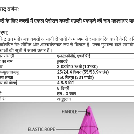
पाद वर्णन:
्री के लिए कश्ती में एकल पेरोसन कश्ती मछली पकड़ने की नाव महासागर यात
वरण:
सिट-इन मनोरंजक कश्ती आसानी से पानी के माध्यम से स्थानांतरित करने के लिए 
ॉकपिट गैर-सीमित और आश्चर्यजनक रूप से विशाल है।उच्च गुणवत्ता वाले समायोज्य गद
धाओं की सूची में सबसे ऊपर हैं।
र सामग्री
एलएलडीपीई, एचडीपीई
ंड का नाम
हुआरुई
ार
3.08मी*0.75मी (10'*30)
ल्यू/एनडब्ल्यू
25/24.4 किग्रा (55/53.9 पाउंड)
षित क्षमता
150 किग्रा (331 पाउंड)
र की मोटाई
4.5-5 मिमी
8 डिग्री
ी
हल - 3 साल
ी रंग
अनुकूलन