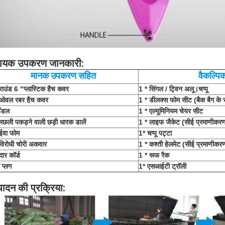
ायक उपकरण जानकारी
:
मानक उपकरण सहित
वैकल्प
राउंड 6 "प्लास्टिक हैच कवर
1 * सिंगल / ट्विन अलू।चप्पू
 ओवल रबर हैच कवर
1 * डीलक्स फोम सीट (बैक बैग के 
ैंडल
1 * एल्यूमिनियम चेयर सीट
मछली पकड़ने वाली छड़ी धारक डालें
1 * लाइफ जैकेट (सीई प्रमाणीकरण
ईवा फोम
1* चप्पू पट्टा
विरोधी चोरी अकवार
1 * कश्ती हेलमेट (सीई प्रमाणीकरण
ार कॉर्ड
1 * रूफ रैक
 प्लग
1* एसआईटी ट्रॉली
पादन की प्रक्रिया: