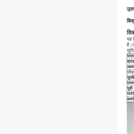
उत्
बिक
वि
यह 
है।क
सुवि
पतवा
ब्रा
आक
जीडब्
सुरक्
पतवा
यूवी
गारंट
कश्त