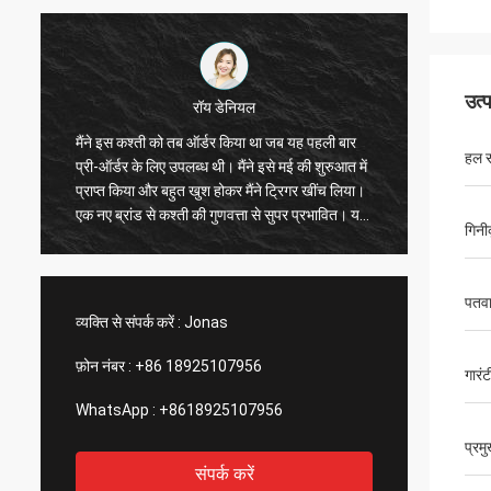
उत्
रॉय डेनियल
मैंने इस कश्ती को तब ऑर्डर किया था जब यह पहली बार
विशेष रूप से पैसे के ल
हल स
प्री-ऑर्डर के लिए उपलब्ध थी। मैंने इसे मई की शुरुआत में
है, एक्सेसरीज़ माउंट करन
प्राप्त किया और बहुत खुश होकर मैंने ट्रिगर खींच लिया।
यह सुपर स्टेबल है। स
एक नए ब्रांड से कश्ती की गुणवत्ता से सुपर प्रभावित। यह
ड्राइव का उपयोग करन
गिनी
तेज़, चलने योग्य है और इसमें एक्सेसरीज़ के लिए बहुत सारे
कश्ती में आपको वह सब 
ट्रैक और स्पॉट हैं। बढ़िया कंपनी, बढ़िया उत्पाद!आपको
निश्चित रूप से इसे खरी
धन्यवाद!
पतवा
व्यक्ति से संपर्क करें :
Jonas
फ़ोन नंबर :
+86 18925107956
गारंट
WhatsApp :
+8618925107956
प्रम
संपर्क करें