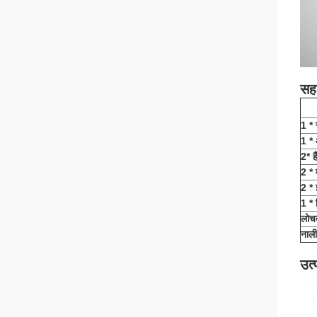
सह
1 * 
1 *
2* ह
2 * 
2 * 
1 * 
लोचद
नाली
उत्