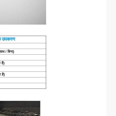
िक उपकरण
साथ / बिना)
 है)
 है)