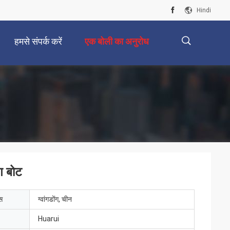
Hindi
हमसे संपर्क करें
एक बोली का अनुरोध
描
述
ग बोट
ेस
ग्वांगडोंग, चीन
Huarui