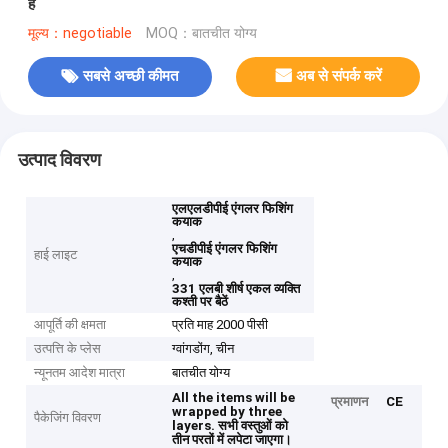
है
मूल्य：negotiable
MOQ：बातचीत योग्य
सबसे अच्छी कीमत
अब से संपर्क करें
उत्पाद विवरण
एलएलडीपीई एंगलर फिशिंग
कयाक
,
एचडीपीई एंगलर फिशिंग
हाई लाइट
कयाक
,
331 एलबी शीर्ष एकल व्यक्ति
कश्ती पर बैठें
आपूर्ति की क्षमता
प्रति माह 2000 पीसी
उत्पत्ति के प्लेस
ग्वांगडोंग, चीन
न्यूनतम आदेश मात्रा
बातचीत योग्य
All the items will be
प्रमाणन
CE
wrapped by three
पैकेजिंग विवरण
layers.
सभी वस्तुओं को
तीन परतों में लपेटा जाएगा।