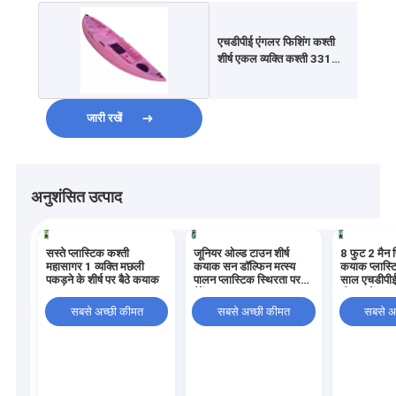
एचडीपीई एंगलर फिशिंग कश्ती
शीर्ष एकल व्यक्ति कश्ती 331
एलबी पर बैठती है
जारी रखें
अनुशंसित उत्पाद
सस्ते प्लास्टिक कश्ती
जूनियर ओल्ड टाउन शीर्ष
8 फुट 2 मैन 
महासागर 1 व्यक्ति मछली
कयाक सन डॉल्फिन मत्स्य
कयाक प्लास्टि
पकड़ने के शीर्ष पर बैठे कयाक
पालन प्लास्टिक स्थिरता पर
साल एचडीपी
बैठें
तीन परतें
सबसे अच्छी कीमत
सबसे अच्छी कीमत
सबसे अ