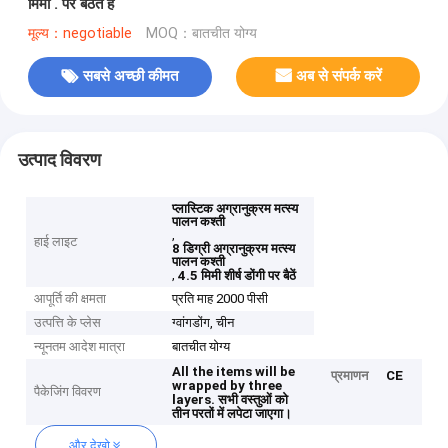
मिमी . पर बैठते हैं
मूल्य：negotiable
MOQ：बातचीत योग्य
सबसे अच्छी कीमत
अब से संपर्क करें
उत्पाद विवरण
प्लास्टिक अग्रानुक्रम मत्स्य
पालन कश्ती
,
हाई लाइट
8 डिग्री अग्रानुक्रम मत्स्य
पालन कश्ती
,
4.5 मिमी शीर्ष डोंगी पर बैठें
आपूर्ति की क्षमता
प्रति माह 2000 पीसी
उत्पत्ति के प्लेस
ग्वांगडोंग, चीन
न्यूनतम आदेश मात्रा
बातचीत योग्य
All the items will be
प्रमाणन
CE
wrapped by three
पैकेजिंग विवरण
layers.
सभी वस्तुओं को
तीन परतों में लपेटा जाएगा।
और देखो