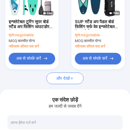
कारखाना भ्रमण
गुणवत्ता नियंत्रण
इन्फ्लेटेबल टूरिंग सुपर बोर्ड
SUP स्टैंड अप पैडल बोर्ड
स्टैंड अप फिशिंग आउटडोर
फिशिंग सर्फ वेव इन्फ्लेटेबल
संपर्क करें
पैडल
पैडल बोर्ड
मूल्य:
negotiable
मूल्य:
negotiable
MOQ:
बातचीत योग्य
MOQ:
बातचीत योग्य
एक उद्धरण की विनती करे
नवीनतम कीमत पता करें
नवीनतम कीमत पता करें
अब से संपर्क करें
अब से संपर्क करें
मत्स्य पालन पेडल कयाकी
और देखो
सी टूरिंग कयाकी
अग्रानुक्रम मत्स्य पालन कयाकी
एक संदेश छोड़ें
हम जल्दी से जवाब देंगे
फुट पेडल कयाकी
शीर्ष पर बैठो कायाकी