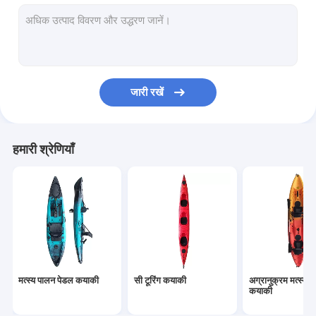
कयाकी में बैठो
पीवीसी इन्फ्लेटेबल कयाक
रेसिंग सुपर बोर्ड
जारी रखें
टूरिंग सुपर बोर्ड
कश्ती गौण
हमारी श्रेणियाँ
मत्स्य पालन पेडल कयाकी
सी टूरिंग कयाकी
अग्रानुक्रम मत्स्य 
कयाकी