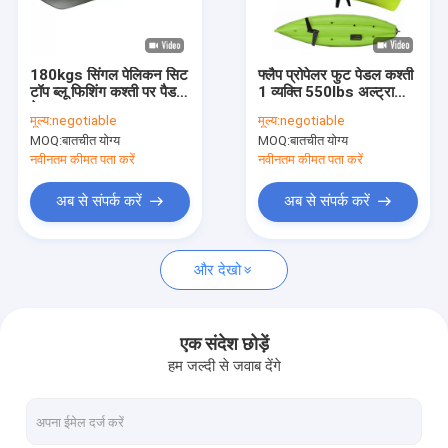
कारखाना भ्रमण
गुणवत्ता नियंत्रण
180kgs सिंगल पेलिकन सिट
फ्लैप प्रोपेलर फुट पेडल कश्ती
टॉप ब्लू फिशिंग कश्ती पर पैडल
1 व्यक्ति 550lbs अल्ट्रा
संपर्क करें
के साथ 3.96m * 0.86m
आरामदायक Comfort
मूल्य:
negotiable
मूल्य:
negotiable
MOQ:
बातचीत योग्य
MOQ:
बातचीत योग्य
एक उद्धरण की विनती करे
नवीनतम कीमत पता करें
नवीनतम कीमत पता करें
अब से संपर्क करें
अब से संपर्क करें
मत्स्य पालन पेडल कयाकी
और देखो
सी टूरिंग कयाकी
अग्रानुक्रम मत्स्य पालन कयाकी
एक संदेश छोड़ें
हम जल्दी से जवाब देंगे
फुट पेडल कयाकी
शीर्ष पर बैठो कायाकी