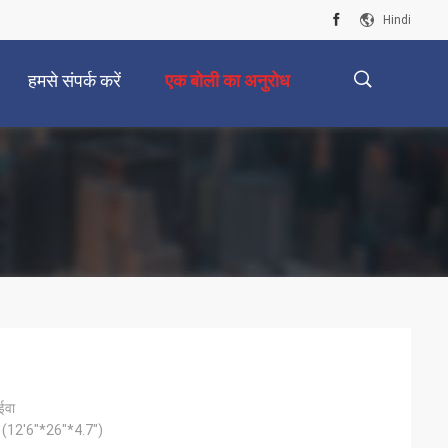
Hindi
हमसे संपर्क करें
एक बोली का अनुरोध
描
述
ईवा
12'6"*26"*4.7")