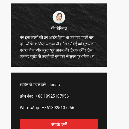
रॉय डेनियल
ह
मैंने इस कश्ती को तब ऑर्डर किया था जब यह पहली बार
विशेष रू
प्री-ऑर्डर के लिए उपलब्ध थी। मैंने इसे मई की शुरुआत में
है, एक्से
प्राप्त किया और बहुत खुश होकर मैंने ट्रिगर खींच लिया।
यह सुपर
एक नए ब्रांड से कश्ती की गुणवत्ता से सुपर प्रभावित। यह
ड्राइव 
तेज़, चलने योग्य है और इसमें एक्सेसरीज़ के लिए बहुत सारे
कश्ती मे
ट्रैक और स्पॉट हैं। बढ़िया कंपनी, बढ़िया उत्पाद!आपको
निश्चित 
धन्यवाद!
व्यक्ति से संपर्क करें :
Jonas
फ़ोन नंबर :
+86 18925107956
WhatsApp :
+8618925107956
संपर्क करें