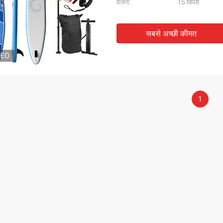
वजन:
15 किलो
सबसे अच्छी कीमत
DEO
1